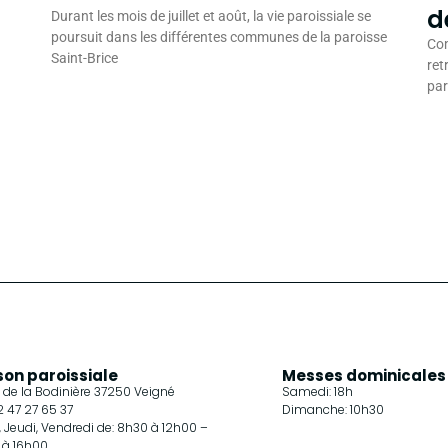
d
Durant les mois de juillet et août, la vie paroissiale se
poursuit dans les différentes communes de la paroisse
Com
Saint-Brice
ret
pa
son paroissiale
Messes dominicales
 de la Bodinière 37250 Veigné
Samedi: 18h
02 47 27 65 37
Dimanche: 10h30
, Jeudi, Vendredi de: 8h30 à 12h00 –
 à 16h00.