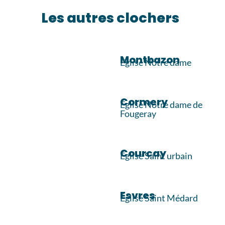
Les autres clochers​
Montbazon
Église Notre dame
Cormery
Église Notre dame de
Fougeray
Courcay​
Église Saint urbain
Esvres
Église Saint Médard