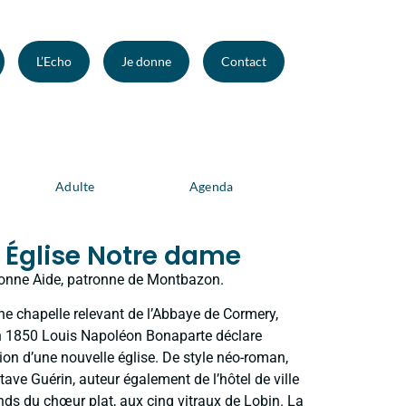
L’Echo
Je donne
Contact
Adulte
Agenda
Église Notre dame
onne Aide, patronne de Montbazon.
 une chapelle relevant de l’Abbaye de Cormery,
En 1850 Louis Napoléon Bonaparte déclare
tion d’une nouvelle église. De style néo-roman,
stave Guérin, auteur également de l’hôtel de ville
onds du chœur plat, aux cinq vitraux de Lobin. La